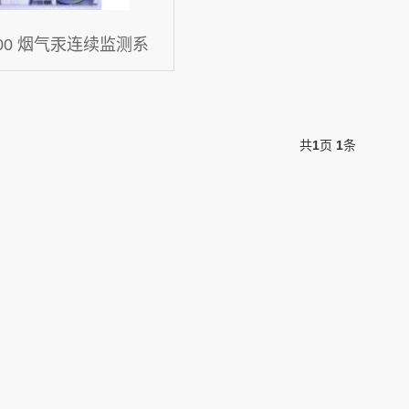
 3400 烟气汞连续监测系
共
1
页
1
条