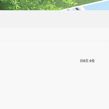
共
0
页
0
条